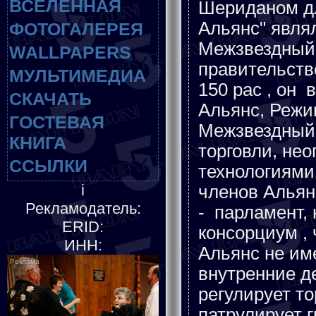
ВСЕЛЕННАЯ
Шериданом дл
Альянс" явля
ФОТОГАЛЕРЕЯ
Межзвездный 
WALLPAPERS
правительств
МУЛЬТИМЕДИА
150 рас , он
СКАЧАТЬ
Альянс, Режи
ГОСТЕВАЯ
Межзвездный 
КНИГА
торговли, не
ССЫЛКИ
технологиями
i
членов Альян
Рекламодатель:
- парламент,
ERID:
консорциум ,
ИНН:
Альянс не им
внутренние д
регулирует т
патрулирует г