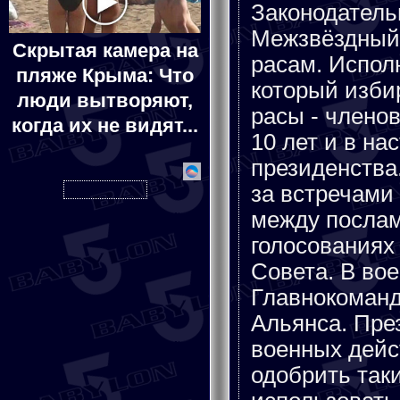
Законодательн
Межзвёздный 
Скрытая камера на
расам. Испол
пляже Крыма: Что
который изби
люди вытворяют,
расы - членов
когда их не видят...
10 лет и в на
президенства
за встречами
между послам
голосованиях
Совета. В во
Главнокоманд
Альянса. Пре
военных дейст
одобрить так