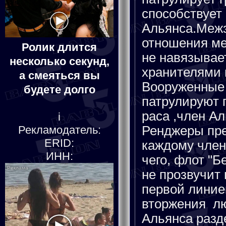
способствует
Альянса.Межз
отношения ме
Ролик длится
не навязывае
несколько секунд,
хранителями 
а смеяться вы
Вооруженные
будете долго
патрулируют 
раса ,член Ал
i
Ренджеры пре
Рекламодатель:
ERID:
каждому член
ИНН:
чего, флот "Б
не прозвучит
первой линие
вторжения лю
Альянса разд