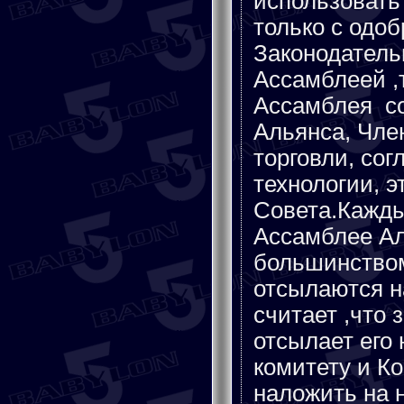
использовать
только с одо
Законодатель
Ассамблеей ,
Ассамблея со
Альянса, Чле
торговли, сог
технологии, 
Совета.Кажды
Ассамблее Ал
большинством
отсылаются н
считает ,что 
отсылает его
комитету и К
наложить на н