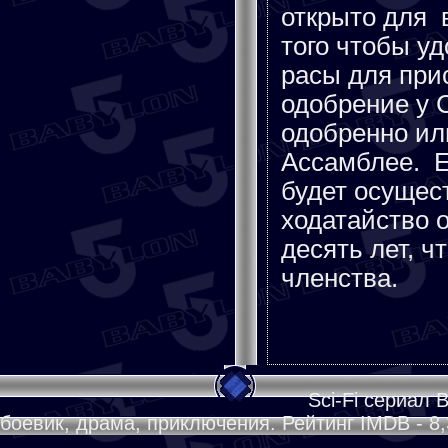
открыто для 
того чтобы у
расы для при
одобрение у 
одобренно ил
Ассамблее. Е
будет осущес
ходатайство 
десять лет, 
членства.
Sci-Fi сериал 
боевик, драма, приключения. Рейтинг IMDB - 8,