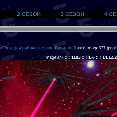
2 СЕЗОН
3 СЕЗОН
4 С
>
Обои для рабочего стола Вавилон 5
>>> Image377.jpg >
Image377 :: :
1183
:: :
1%
:: :
14.12.