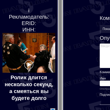
i
Рекламодатель:
Ком
ERID:
ИНН:
Пока
Опу
Коммен
Ролик длится
Имя
несколько секунд,
Отображ
а смеяться вы
Подпи
будете долго