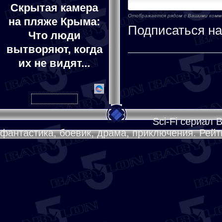
Скрытая камера
Отображается рядом с Вашими ком
на пляже Крыма:
Подписаться н
Что люди
вытворяют, когда
их не видят...
Sci-Fi сериал 
фантастика, боевик, драма, приключения. Рейти