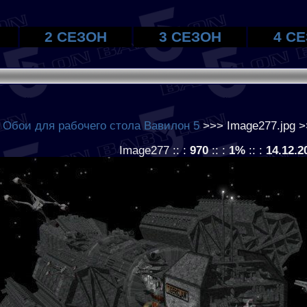
2 СЕЗОН
3 СЕЗОН
4 С
>
Обои для рабочего стола Вавилон 5
>>> Image277.jpg >
Image277 :: :
970
:: :
1%
:: :
14.12.2