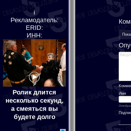
i
Рекламодатель:
Ком
ERID:
ИНН:
Пока
Опу
Коммен
Ролик длится
Имя
несколько секунд,
Отображ
а смеяться вы
Подпи
будете долго