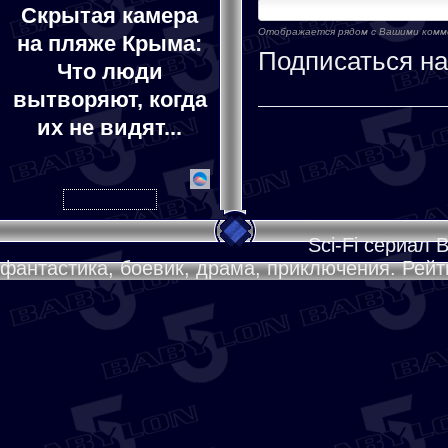
Скрытая камера
Отображается рядом с Вашими ком
на пляже Крыма:
Подписаться н
Что люди
вытворяют, когда
их не видят...
Sci-Fi сериал 
фантастика, боевик, драма, приключения. Рейти