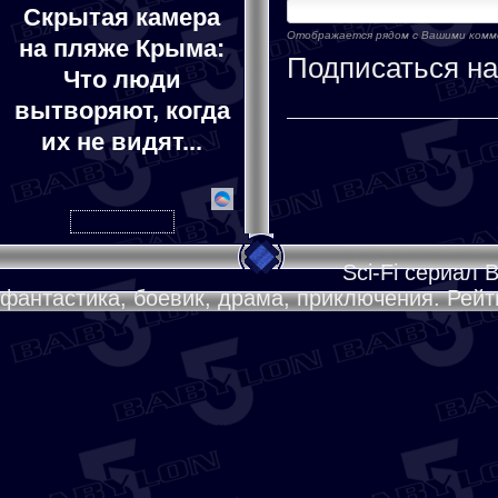
Скрытая камера
Отображается рядом с Вашими ком
на пляже Крыма:
Подписаться н
Что люди
вытворяют, когда
их не видят...
Sci-Fi сериал 
фантастика, боевик, драма, приключения. Рейти