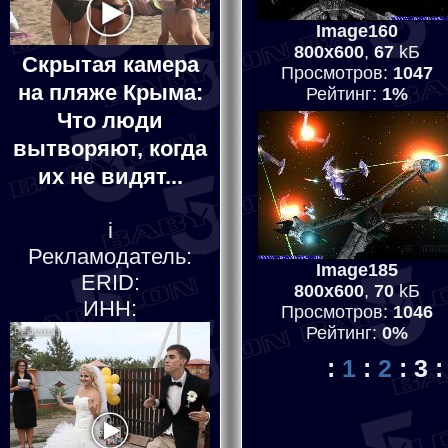
Image160
800x600
,
67
kБ
Скрытая камера
Просмотров:
1047
на пляже Крыма:
Рейтинг:
1%
Что люди
вытворяют, когда
их не видят...
i
Рекламодатель:
Image185
ERID:
800x600
,
70
kБ
ИНН:
Просмотров:
1046
Рейтинг:
0%
:
1
:
2
:
3
: